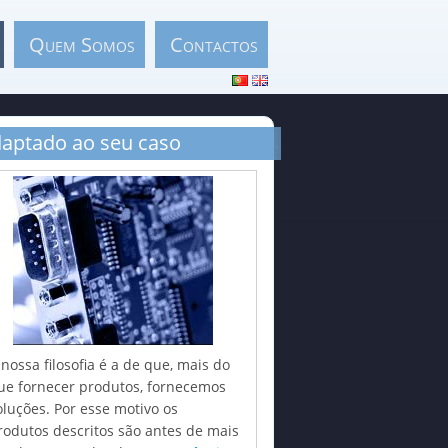
Quem Somos
Contactos
aptado ao seu caso
 nossa filosofia é a de que, mais do
ue fornecer produtos, fornecemos
oluções. Por esse motivo os
rodutos descritos são antes de mais