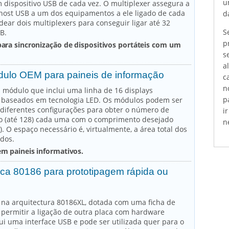
u
 dispositivo USB de cada vez. O multiplexer assegura a
host USB a um dos equipamentos a ele ligado de cada
da
dear dois multiplexers para conseguir ligar até 32
S
B.
p
para sincronização de dispositivos portáteis com um
s
a
ódulo OEM para paineis de informação
c
n
 módulo que inclui uma linha de 16 displays
p
, baseados em tecnologia LED. Os módulos podem ser
iferentes configurações para obter o número de
i
o (até 128) cada uma com o comprimento desejado
n
). O espaço necessário é, virtualmente, a área total dos
dos.
em paineis informativos.
aca 80186 para prototipagem rápida ou
 na arquitectura 80186XL, dotada com uma ficha de
permitir a ligação de outra placa com hardware
sui uma interface USB e pode ser utilizada quer para o