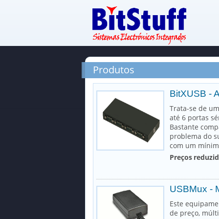
Produtos
BitXUSB - 
Trata-se de um
até 6 portas s
Bastante compa
problema do s
com um mínimo
Preços reduzi
USBMux - M
Este equipamen
de preço, múl