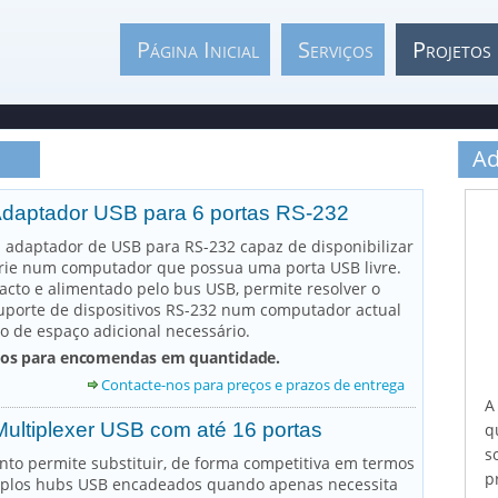
Página Inicial
Serviços
Projetos
Ad
Adaptador USB para 6 portas RS-232
 adaptador de USB para RS-232 capaz de disponibilizar
érie num computador que possua uma porta USB livre.
cto e alimentado pelo bus USB, permite resolver o
uporte de dispositivos RS-232 num computador actual
 de espaço adicional necessário.
dos para encomendas em quantidade.
Contacte-nos para preços e prazos de entrega
A
ultiplexer USB com até 16 portas
q
s
to permite substituir, de forma competitiva em termos
p
tiplos hubs USB encadeados quando apenas necessita