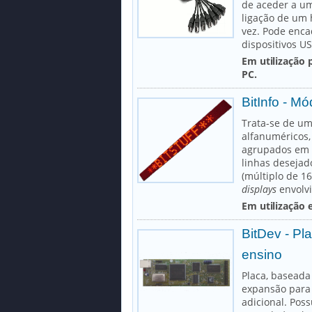
de aceder a um
ligação de um 
vez. Pode enca
dispositivos US
Em utilização 
PC.
BitInfo - M
Trata-se de um
alfanuméricos
agrupados em d
linhas desejad
(múltiplo de 16
displays
envolvi
Em utilização 
BitDev - Pl
ensino
Placa, baseada
expansão para 
adicional. Pos