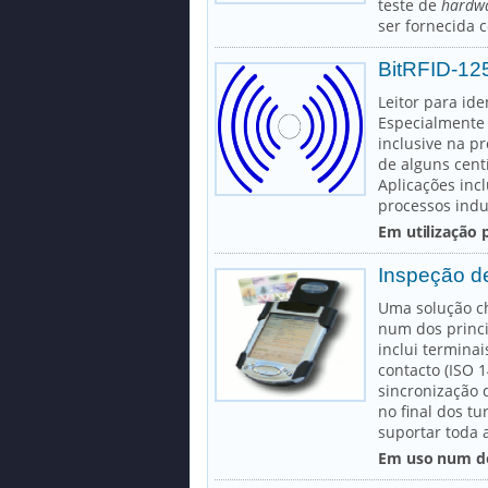
teste de
hardwa
ser fornecida 
BitRFID-125
Leitor para id
Especialmente 
inclusive na p
de alguns cent
Aplicações inc
processos indus
Em utilização 
Inspeção de
Uma solução ch
num dos princi
inclui terminai
contacto (ISO 
sincronização 
no final dos t
suportar toda 
Em uso num do