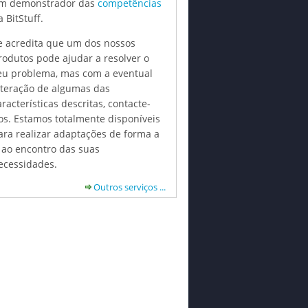
m demonstrador das
competências
 BitStuff.
e acredita que um dos nossos
rodutos pode ajudar a resolver o
eu problema, mas com a eventual
lteração de algumas das
aracterísticas descritas, contacte-
os. Estamos totalmente disponíveis
ara realizar adaptações de forma a
r ao encontro das suas
ecessidades.
Outros serviços ...