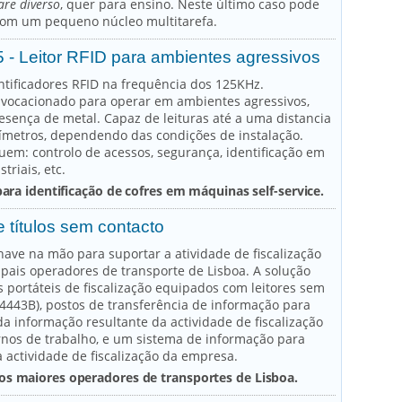
re diverso
, quer para ensino. Neste último caso pode
com um pequeno núcleo multitarefa.
 - Leitor RFID para ambientes agressivos
entificadores RFID na frequência dos 125KHz.
vocacionado para operar em ambientes agressivos,
resença de metal. Capaz de leituras até a uma distancia
ímetros, dependendo das condições de instalação.
luem: controlo de acessos, segurança, identificação em
triais, etc.
para identificação de cofres em máquinas self-service.
 títulos sem contacto
ave na mão para suportar a atividade de fiscalização
pais operadores de transporte de Lisboa. A solução
s portáteis de fiscalização equipados com leitores sem
14443B), postos de transferência de informação para
da informação resultante da actividade de fiscalização
urnos de trabalho, e um sistema de informação para
a actividade de fiscalização da empresa.
s maiores operadores de transportes de Lisboa.